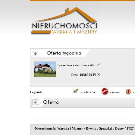
2
Sprzedam
- siedlisko - 400m
Cena:
1950000 PLN
Legenda:
- polecana
- nowa
-
Nieruchomości Warmia i Mazury
/
Dywity
/
Sprzedaż
/
Domy
/
1727