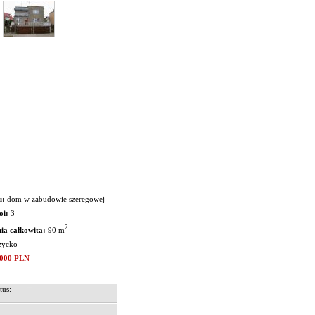
u:
dom w zabudowie szeregowej
oi:
3
2
ia całkowita:
90 m
życko
 000 PLN
tus: