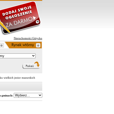
Nieruchomości Giżycko
aku wielkich jezior mazurskich
h gminach: