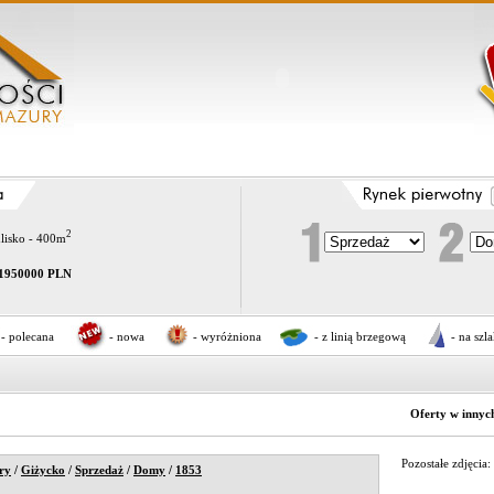
2
dlisko - 400m
1950000 PLN
- polecana
- nowa
- wyróżniona
- z linią brzegową
- na szl
Oferty w innyc
Pozostałe zdjęcia:
ry
/
Giżycko
/
Sprzedaż
/
Domy
/
1853