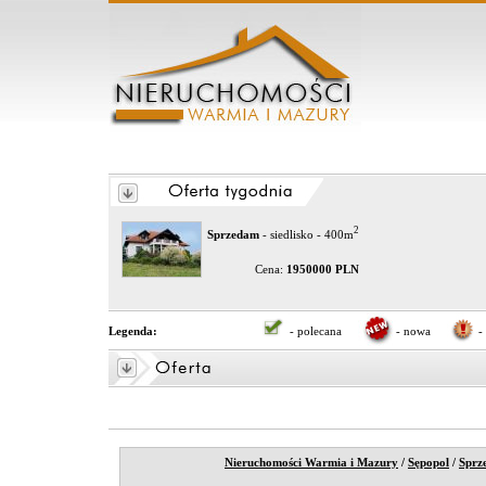
2
Sprzedam
- siedlisko - 400m
Cena:
1950000 PLN
Legenda:
- polecana
- nowa
-
Nieruchomości Warmia i Mazury
/
Sępopol
/
Sprz