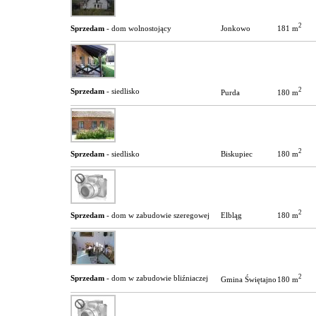
2
181 m
Sprzedam
- dom wolnostojący
Jonkowo
2
Sprzedam
- siedlisko
180 m
Purda
2
180 m
Sprzedam
- siedlisko
Biskupiec
2
180 m
Sprzedam
- dom w zabudowie szeregowej
Elbląg
2
Sprzedam
- dom w zabudowie bliźniaczej
180 m
Gmina Świętajno