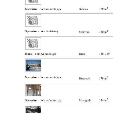
2
180 m
Sprzedam
- dom wolnostojący
Nidzica
2
Sprzedam
- dom letniskowy
180 m
Szczytno
2
180-0 m
Kupię
- dom wolnostojący
Iława
Sprzedam
- dom wolnostojący
2
179 m
Barczewo
2
174 m
Sprzedam
- dom wolnostojący
Stawiguda