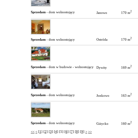
2
Sprzedam
- dom wolnostojący
170 m
Janowo
2
170 m
Sprzedam
- dom wolnostojący
Ostróda
2
Sprzedam
- dom w budowie - wolnostojący
169 m
Dywity
2
Sprzedam
- dom wolnostojący
163 m
Jonkowo
2
Sprzedam
- dom wolnostojący
160 m
Giżycko
<<
<
[1]
[2]
[3]
[4]
[5]
[6]
[7]
[8]
[9]
>
>>