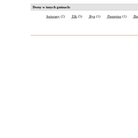
Domy w innych gminach:
Jeziorany
(2)
Ełk
(5)
Ryn
(1)
Pieniężno
(1)
Bis